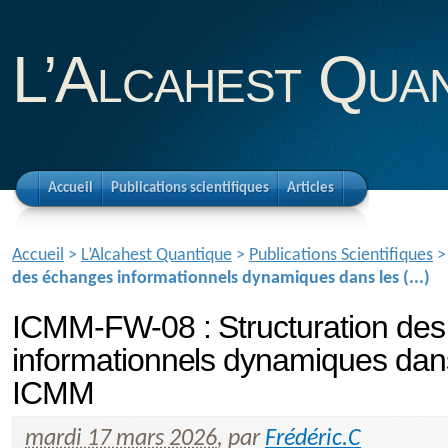
L’Alcahest Qua
Accueil
Publications scientifiques
Articles
Accueil
>
L’Alcahest Quantique
>
Publications Scientifiques
des échanges informationnels dynamiques dans les (...)
ICMM-FW-08 : Structuration de
informationnels dynamiques dan
ICMM
mardi 17 mars 2026
,
par
Frédéric.C