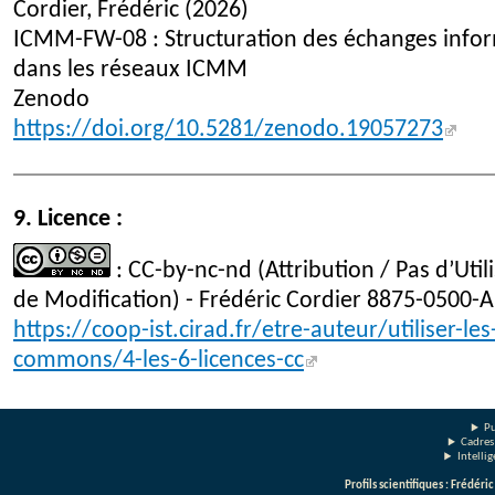
Cordier, Frédéric (2026)
ICMM-FW-08 : Structuration des échanges info
dans les réseaux ICMM
Zenodo
https://doi.org/10.5281/zenodo.19057273
9. Licence :
: CC-by-nc-nd (Attribution / Pas d’Uti
de Modification) - Frédéric Cordier 8875-0500-A
https://coop-ist.cirad.fr/etre-auteur/utiliser-les
commons/4-les-6-licences-cc
Pu
Cadres
Intelli
Profils scientifiques : Frédéri