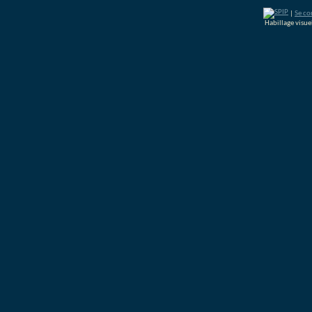
|
Se co
Habillage visu