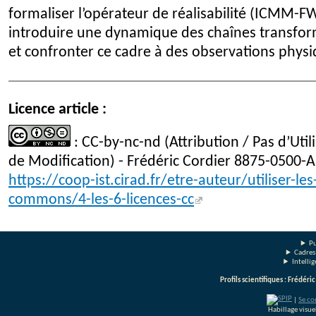
formaliser l’opérateur de réalisabilité (ICMM-F
introduire une dynamique des chaînes transfor
et confronter ce cadre à des observations phys
Licence article :
: CC-by-nc-nd (Attribution / Pas d’Uti
de Modification) - Frédéric Cordier 8875-0500-A
https://coop-ist.cirad.fr/etre-auteur/utiliser-les
commons/4-les-6-licences-cc
Pu
Cadres
Intelli
Profils scientifiques : Frédéri
|
Se co
Habillage visu