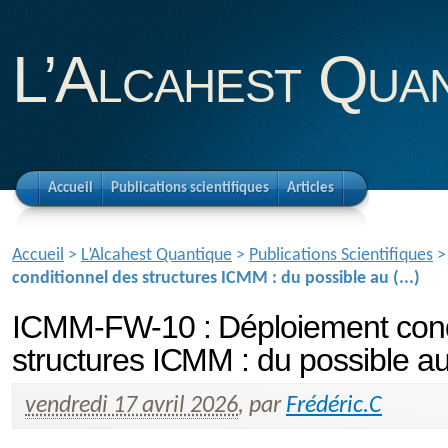
L’Alcahest Qua
Accueil
Publications scientifiques
Articles
Accueil
>
L’Alcahest Quantique
>
Publications Scientifiques
conditionnel des structures ICMM : du possible au (...)
ICMM-FW-10 : Déploiement cond
structures ICMM : du possible au
vendredi 17 avril 2026
,
par
Frédéric.C