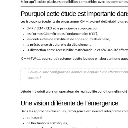
Et lorsqu’il existe plusieurs possibilités compatibles avec les contrain
Pourquoi cette étude est importante da
Les travaux précédents du programme ICMM avaient déjà établi plusieu
EMP / EEM / EED et le principe de co-projection,
les Formes Géométriques Fondamentales (FGF),
les contraintes de stabilité et de cohésion multi-échelle,
la précédence structurelle du déploiement,
la distinction entre accessibilité mathématique et réalisabilité effect
ICMM-FW-11 poursuit directement cette logique en abordant une questi
Pourquoi une configuration donnée se déploie-t-elle effectivement 
locales ?
L’étude introduit alors un opérateur de réalisabilité conditionnelle not
Une vision différente de l’émergence
Dans les approches classiques, l’émergence est souvent interprétée comm
du hasard,
de fluctuations statistiques,