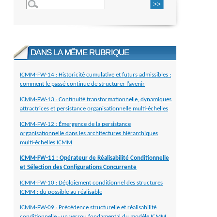
DANS LA MÊME RUBRIQUE
ICMM-FW-14 : Historicité cumulative et futurs admissibles :
comment le passé continue de structurer l’avenir
ICMM-FW-13 : Continuité transformationnelle, dynamiques
attractrices et persistance organisationnelle multi-échelles
ICMM-FW-12 : Émergence de la persistance
organisationnelle dans les architectures hiérarchiques
multi-échelles ICMM
ICMM-FW-11 : Opérateur de Réalisabilité Conditionnelle
et Sélection des Configurations Concurrente
ICMM-FW-10 : Déploiement conditionnel des structures
ICMM : du possible au réalisable
ICMM-FW-09 : Précédence structurelle et réalisabilité
conditionnelle : un verrou fondamental du modèle ICMM