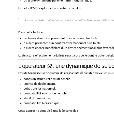
ou d’une dynamique purement thermodynamique.
Le cadre ICMM explore ici une autre possibilité :
la manifestation observable pourrait résulter d’une compétition str
Dans cette lecture :
certaines structures possèdent une cohésion plus forte,
d’autres présentent un coût transformationnel plus faible,
d’autres encore bénéficient d’un environnement local plus favorabl
La structure effectivement réalisée serait alors celle dont le potentiel g
L’opérateur ℛ : une dynamique de sélect
L’étude formalise un opérateur de réalisabilité ℛ capable d’évaluer plu
cohésion structurelle multi-échelle,
latence de déploiement,
coût transformationnel,
compatibilité environnementale,
stabilité dynamique,
compatibilité hiérarchique.
Cette approche conduit à une idée centrale :