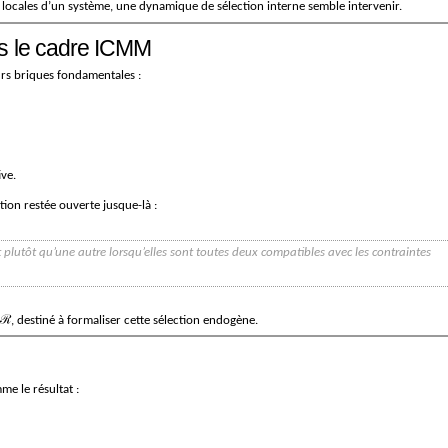
tes locales d’un système, une dynamique de sélection interne semble intervenir.
ns le cadre ICMM
rs briques fondamentales :
ive.
on restée ouverte jusque-là :
plutôt qu’une autre lorsqu’elles sont toutes deux compatibles avec les contraintes
é ℛ, destiné à formaliser cette sélection endogène.
e le résultat :