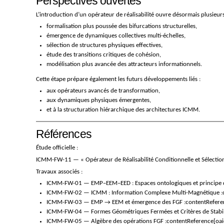
Perspectives ouvertes
L’introduction d’un opérateur de réalisabilité ouvre désormais plusieur
formalisation plus poussée des bifurcations structurelles,
émergence de dynamiques collectives multi-échelles,
sélection de structures physiques effectives,
étude des transitions critiques de cohésion,
modélisation plus avancée des attracteurs informationnels.
Cette étape prépare également les futurs développements liés :
aux opérateurs avancés de transformation,
aux dynamiques physiques émergentes,
et à la structuration hiérarchique des architectures ICMM.
Références
Étude officielle :
ICMM-FW-11 — « Opérateur de Réalisabilité Conditionnelle et Sélection
Travaux associés :
ICMM-FW-01 — EMP–EEM–EED : Espaces ontologiques et principe de
ICMM-FW-02 — ICMM : Information Complexe Multi-Magnétique :co
ICMM-FW-03 — EMP → EEM et émergence des FGF :contentReferenc
ICMM-FW-04 — Formes Géométriques Fermées et Critères de Stabili
ICMM-FW-05 — Algèbre des opérations FGF :contentReference[oaic