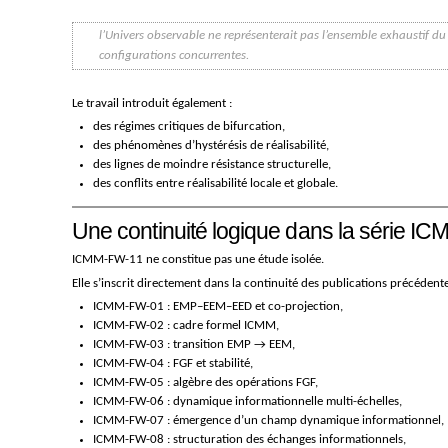
l’Univers observable ne représenterait pas l’ensemble exhaustif du 
configurations concurrentes.
Le travail introduit également :
des régimes critiques de bifurcation,
des phénomènes d’hystérésis de réalisabilité,
des lignes de moindre résistance structurelle,
des conflits entre réalisabilité locale et globale.
Une continuité logique dans la série 
ICMM-FW-11 ne constitue pas une étude isolée.
Elle s’inscrit directement dans la continuité des publications précédente
ICMM-FW-01 : EMP–EEM–EED et co-projection,
ICMM-FW-02 : cadre formel ICMM,
ICMM-FW-03 : transition EMP → EEM,
ICMM-FW-04 : FGF et stabilité,
ICMM-FW-05 : algèbre des opérations FGF,
ICMM-FW-06 : dynamique informationnelle multi-échelles,
ICMM-FW-07 : émergence d’un champ dynamique informationnel,
ICMM-FW-08 : structuration des échanges informationnels,