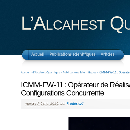
L’Alcahest Q
Accueil
Publications scientifiques
Articles
Accueil
>
L’Alcahest Quantique
>
Publications Scientifiques
>
ICMM-FW-11 : Opérateur 
ICMM-FW-11 : Opérateur de Réalisabi
Configurations Concurrente
mercredi 6 mai 2026
,
par
Frédéric.C