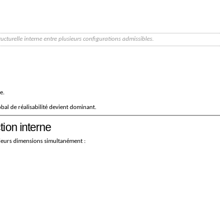
ucturelle interne entre plusieurs configurations admissibles.
e.
lobal de réalisabilité devient dominant.
ion interne
sieurs dimensions simultanément :