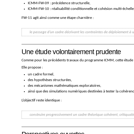
ICMM-FW-09 : précédence structurelle,
ICMM-FW-10 : réalisabilité conditionnelle et cohésion multi-échelle
FW-11 agit ainsi comme une étape charnière :
le passage d’un cadre décrivant les contraintes de déploiement à un
Une étude volontairement prudente
Comme pour les précédents travaux du programme ICMM, cette étude n
Elle propose :
un cadre formel,
des hypothèses structurées,
des mécanismes mathématiques exploratoires,
ainsi que des simulations numériques destinées à tester la cohéren
L’objectif reste identique :
construire progressivement un cadre théorique cohérent, critiquable