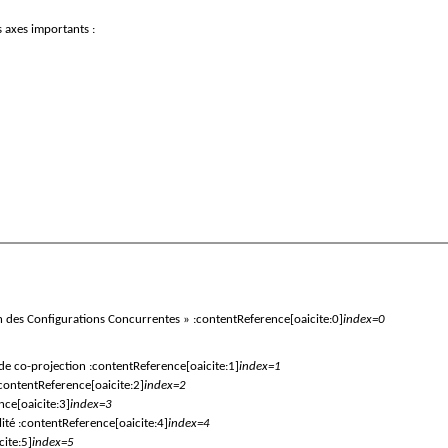
s axes importants :
 des Configurations Concurrentes » :contentReference[oaicite:0]
index=0
 co-projection :contentReference[oaicite:1]
index=1
ntentReference[oaicite:2]
index=2
e[oaicite:3]
index=3
té :contentReference[oaicite:4]
index=4
ite:5]
index=5