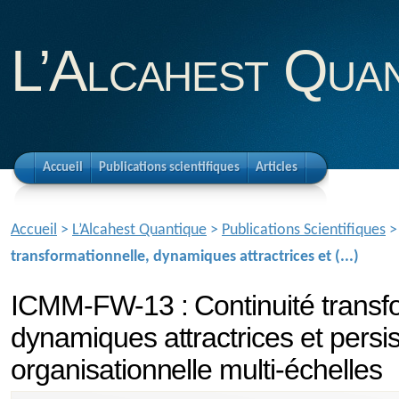
L’Alcahest Qua
Accueil
Publications scientifiques
Articles
Accueil
>
L’Alcahest Quantique
>
Publications Scientifiques
transformationnelle, dynamiques attractrices et (...)
ICMM-FW-13 : Continuité transfo
dynamiques attractrices et persi
organisationnelle multi-échelles