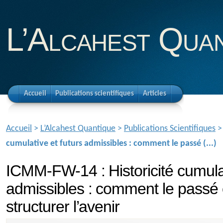
L’Alcahest Qua
Accueil
Publications scientifiques
Articles
Accueil
>
L’Alcahest Quantique
>
Publications Scientifiques
cumulative et futurs admissibles : comment le passé (...)
ICMM-FW-14 : Historicité cumulat
admissibles : comment le passé 
structurer l’avenir