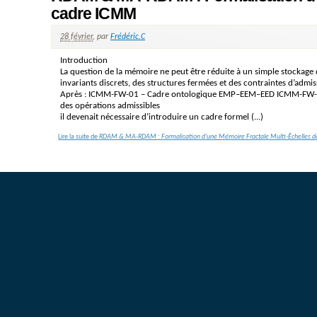
cadre ICMM
28 février
,
par
Frédéric.C
Introduction
La question de la mémoire ne peut être réduite à un simple stockage
invariants discrets, des structures fermées et des contraintes d’admis
Après : ICMM-FW-01 – Cadre ontologique EMP–EEM–EED ICMM-FW-04 
des opérations admissibles
il devenait nécessaire d’introduire un cadre formel (...)
Lire la suite
de
RDAM & MA-RDAM : Formalisation d’une Mémoire Fractale Multi-Échelles d