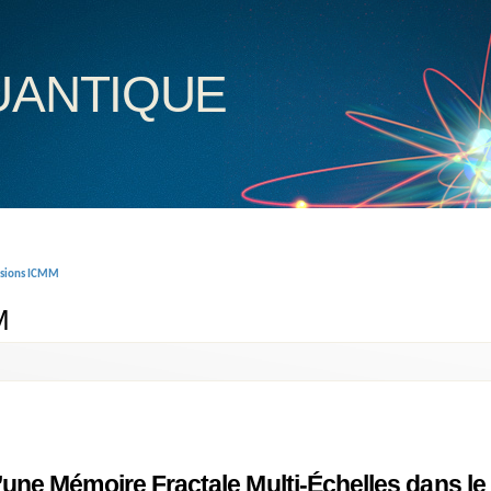
uantique
nsions ICMM
M
ne Mémoire Fractale Multi-Échelles dans le