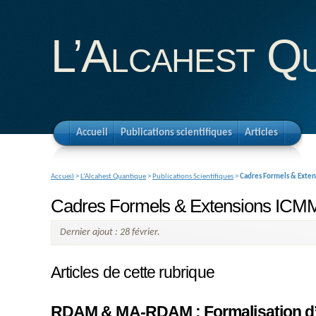
L’Alcahest Q
Accueil
Publications scientifiques
Articles
Accueil
>
L’Alcahest Quantique
>
Publications Scientifiques
>
Cadres Formels & Exte
Cadres Formels & Extensions ICM
Dernier ajout : 28 février.
Articles de cette rubrique
RDAM & MA-RDAM : Formalisation d’u