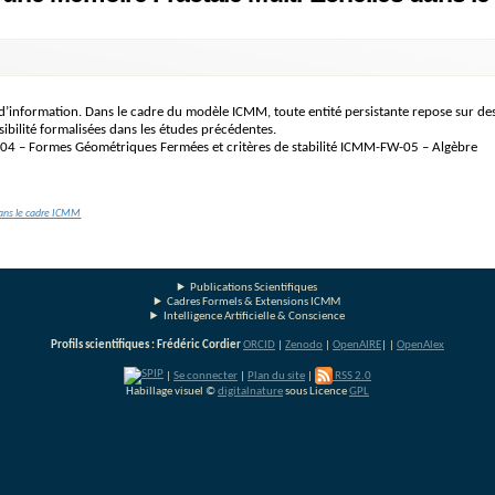
 d’information. Dans le cadre du modèle ICMM, toute entité persistante repose sur de
sibilité formalisées dans les études précédentes.
– Formes Géométriques Fermées et critères de stabilité ICMM-FW-05 – Algèbre
ans le cadre ICMM
Publications Scientifiques
Cadres Formels & Extensions ICMM
Intelligence Artificielle & Conscience
Profils scientifiques : Frédéric Cordier
ORCID
|
Zenodo
|
OpenAIRE
|
|
OpenAlex
|
Se connecter
|
Plan du site
|
RSS 2.0
Habillage visuel ©
digitalnature
sous Licence
GPL